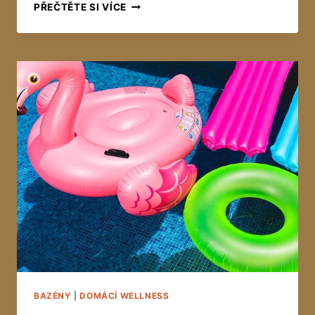
JAK
PŘEČTĚTE SI VÍCE
VYBRAT
KLIMATIZACI
BAZÉNY
|
DOMÁCÍ WELLNESS