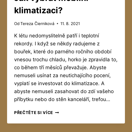
klimatizaci?
Od
Tereza Čierniková
11. 8. 2021
K létu nedomyslitelně patří i teplotní
rekordy. I když se někdy radujeme z
bouřek, které do parného ročního období
vnesou trochu chladu, horko je zpravidla to,
co během tří měsíců převažuje. Abyste
nemuseli usínat za neutichajícího pocení,
vyplatí se investovat do klimatizace. A
abyste nemuseli zasahovat do zdí vašeho
příbytku nebo do stěn kanceláří, trefou…
JAK
PŘEČTĚTE SI VÍCE
VYBRAT
MOBILNÍ
KLIMATIZACI?