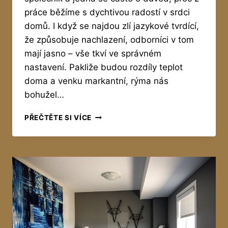
práce běžíme s dychtivou radostí v srdci
domů. I když se najdou zlí jazykové tvrdící,
že způsobuje nachlazení, odborníci v tom
mají jasno – vše tkví ve správném
nastavení. Pakliže budou rozdíly teplot
doma a venku markantní, rýma nás
bohužel…
JAK
PŘEČTĚTE SI VÍCE
SE
STARAT
O
KLIMATIZACI
V
BYTĚ?