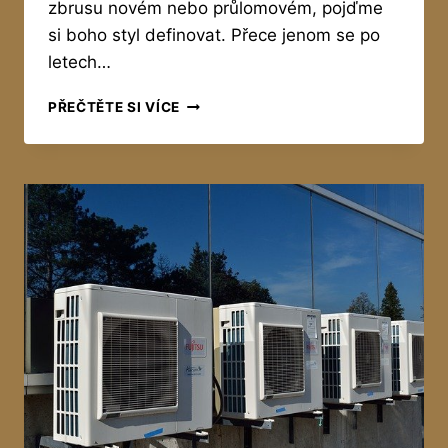
zbrusu novém nebo průlomovém, pojďme
si boho styl definovat. Přece jenom se po
letech…
CO
PŘEČTĚTE SI VÍCE
JE
BOHO
STYL?