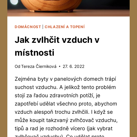
DOMÁCNOST
|
CHLAZENÍ A TOPENÍ
Jak zvlhčit vzduch v
místnosti
Od
Tereza Čierniková
27. 6. 2022
Zejména byty v panelových domech trápí
suchost vzduchu. A jelikož tento problém
stojí za řadou zdravotních potíží, je
zapotřebí udělat všechno proto, abychom
vzduch alespoň trochu zvlhčili. I když se
může koupit takzvaný zvlhčovač vzduchu,
tipů a rad je rozhodně vícero (jak vybrat
zvlhčovač vzduchu). Co udělat proto,