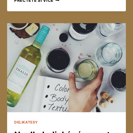
PŘEČTĚTE SI VÍCE
VYBRAT
SAUNU
DELIKATESY