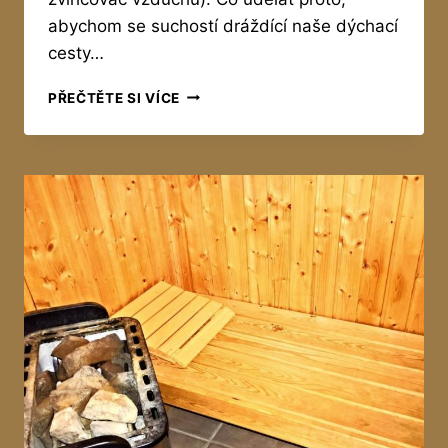
abychom se suchostí dráždící naše dýchací
cesty…
JAK
PŘEČTĚTE SI VÍCE
ZVLHČIT
VZDUCH
V
MÍSTNOSTI