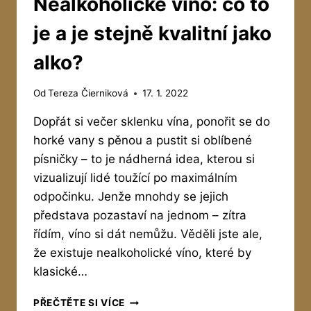
Nealkoholické víno: co to
je a je stejně kvalitní jako
alko?
Od
Tereza Čierniková
17. 1. 2022
Dopřát si večer sklenku vína, ponořit se do
horké vany s pěnou a pustit si oblíbené
písničky – to je nádherná idea, kterou si
vizualizují lidé toužící po maximálním
odpočinku. Jenže mnohdy se jejich
představa pozastaví na jednom – zítra
řídím, víno si dát nemůžu. Věděli jste ale,
že existuje nealkoholické víno, které by
klasické…
NEALKOHOLICKÉ
PŘEČTĚTE SI VÍCE