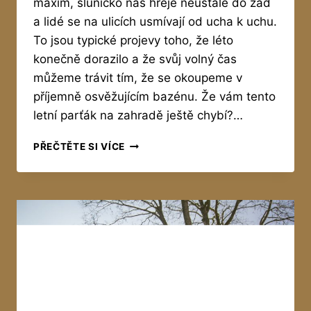
maxim, sluníčko nás hřeje neustále do zad
a lidé se na ulicích usmívají od ucha k uchu.
To jsou typické projevy toho, že léto
konečně dorazilo a že svůj volný čas
můžeme trávit tím, že se okoupeme v
příjemně osvěžujícím bazénu. Že vám tento
letní parťák na zahradě ještě chybí?…
JAK
PŘEČTĚTE SI VÍCE
VYBRAT
NEJLEPŠÍ
BAZÉN