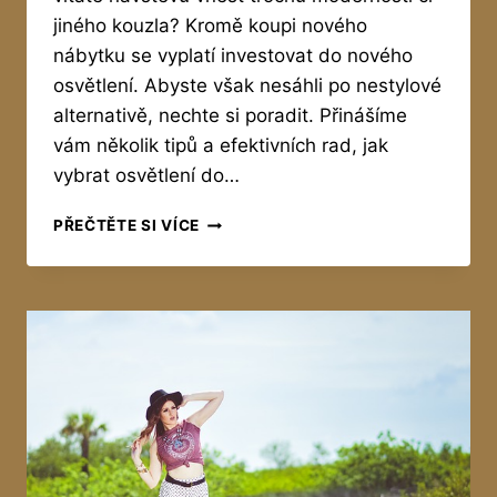
jiného kouzla? Kromě koupi nového
nábytku se vyplatí investovat do nového
osvětlení. Abyste však nesáhli po nestylové
alternativě, nechte si poradit. Přinášíme
vám několik tipů a efektivních rad, jak
vybrat osvětlení do…
JAK
PŘEČTĚTE SI VÍCE
VYBRAT
OSVĚTLENÍ
DO
OBÝVACÍHO
POKOJE