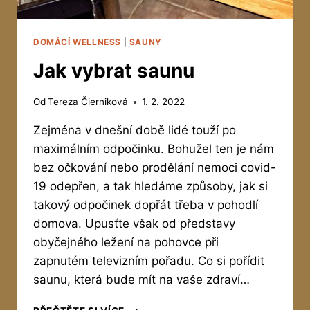
DOMÁCÍ WELLNESS
|
SAUNY
Jak vybrat saunu
Od
Tereza Čierniková
1. 2. 2022
Zejména v dnešní době lidé touží po
maximálním odpočinku. Bohužel ten je nám
bez očkování nebo prodělání nemoci covid-
19 odepřen, a tak hledáme způsoby, jak si
takový odpočinek dopřát třeba v pohodlí
domova. Upusťte však od představy
obyčejného ležení na pohovce při
zapnutém televizním pořadu. Co si pořídit
saunu, která bude mít na vaše zdraví…
JAK