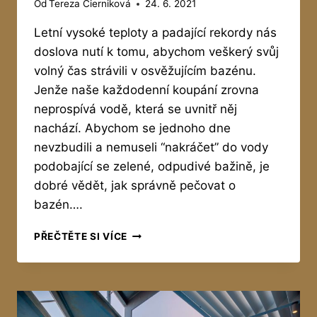
Od
Tereza Čierniková
24. 6. 2021
Letní vysoké teploty a padající rekordy nás
doslova nutí k tomu, abychom veškerý svůj
volný čas strávili v osvěžujícím bazénu.
Jenže naše každodenní koupání zrovna
neprospívá vodě, která se uvnitř něj
nachází. Abychom se jednoho dne
nevzbudili a nemuseli “nakráčet” do vody
podobající se zelené, odpudivé bažině, je
dobré vědět, jak správně pečovat o
bazén….
JAK
PŘEČTĚTE SI VÍCE
PEČOVAT
O
BAZÉN