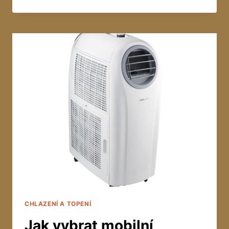
VÍNO:
CO
TO
JE
A
JE
STEJNĚ
KVALITNÍ
JAKO
ALKO?
CHLAZENÍ A TOPENÍ
Jak vybrat mobilní